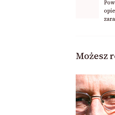
Powr
opi
wpisu
zara
Możesz r