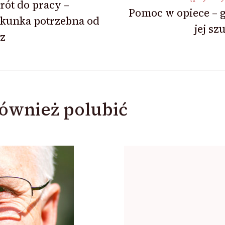
ót do pracy –
Pomoc w opiece – 
ekunka potrzebna od
jej sz
z
ównież polubić