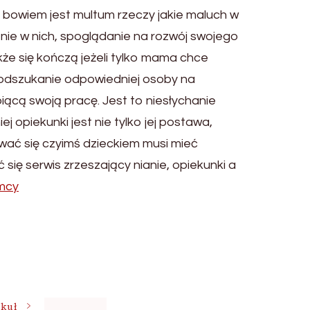
, bowiem jest multum rzeczy jakie maluch w
enie w nich, spoglądanie na rozwój swojego
że się kończą jeżeli tylko mama chce
t odszukanie odpowiedniej osoby na
iącą swoją pracę. Jest to niesłychanie
 opiekunki jest nie tylko jej postawa,
wać się czyimś dzieckiem musi mieć
się serwis zrzeszający nianie, opiekunki a
emcy
ykuł