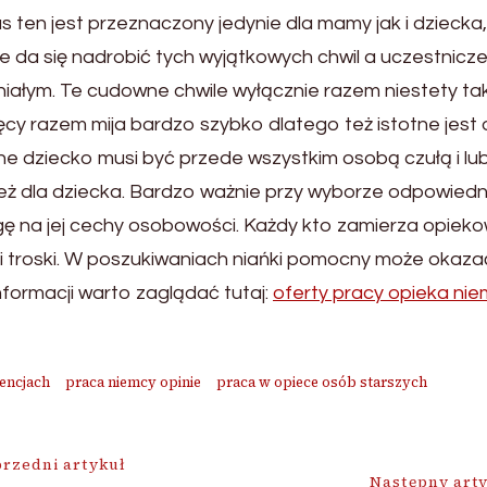
s ten jest przeznaczony jedynie dla mamy jak i dziecka
ie da się nadrobić tych wyjątkowych chwil a uczestnicz
iałym. Te cudowne chwile wyłącznie razem niestety tak
ęcy razem mija bardzo szybko dlatego też istotne jes
ne dziecko musi być przede wszystkim osobą czułą i lub
eż dla dziecka. Bardzo ważnie przy wyborze odpowiedniej
 na jej cechy osobowości. Każdy kto zamierza opieko
 i troski. W poszukiwaniach niańki pomocny może okazać 
nformacji warto zaglądać tutaj:
oferty pracy opieka ni
gencjach
praca niemcy opinie
praca w opiece osób starszych
ja
rzedni artykuł
Następny art