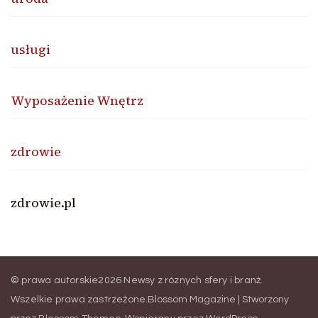
usługi
Wyposażenie Wnętrz
zdrowie
zdrowie.pl
© prawa autorskie2026
Newsy z róznych sfery i branż
.
Wszelkie prawa zastrzeżone.
Blossom Magazine | Stworzony