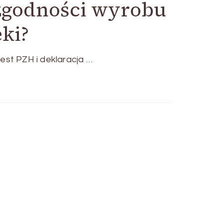
 zgodności wyrobu
ki?
st PZH i deklaracja …