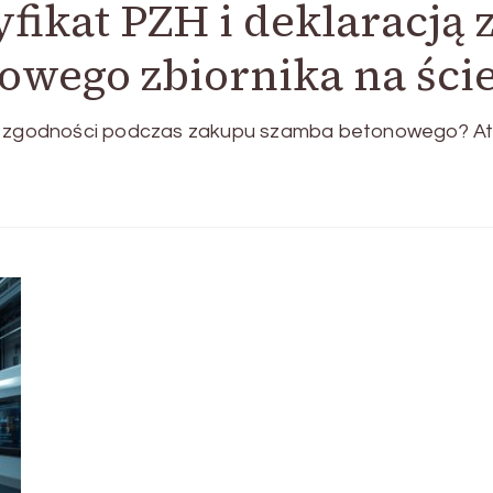
yfikat PZH i deklaracją
wego zbiornika na ście
ja zgodności podczas zakupu szamba betonowego? Ate